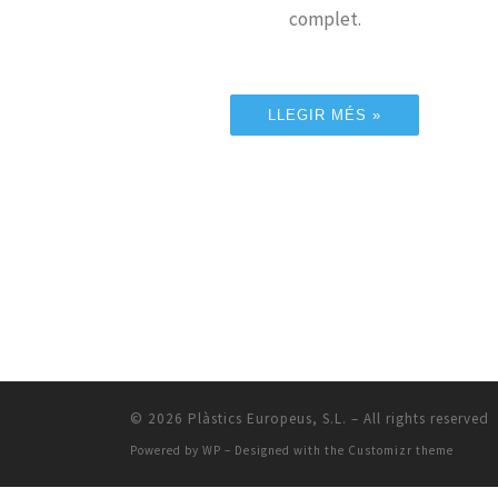
complet.
LLEGIR MÉS »
© 2026
Plàstics Europeus, S.L.
– All rights reserved
Powered by
WP
– Designed with the
Customizr theme