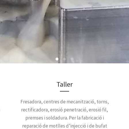
Taller
Fresadora, centres de mecanització, torns,
i
rectificadora, erosió penetració, erosió fil,
premses i soldadura. Per la fabricació i
reparació de motlles d’injecció i de bufat