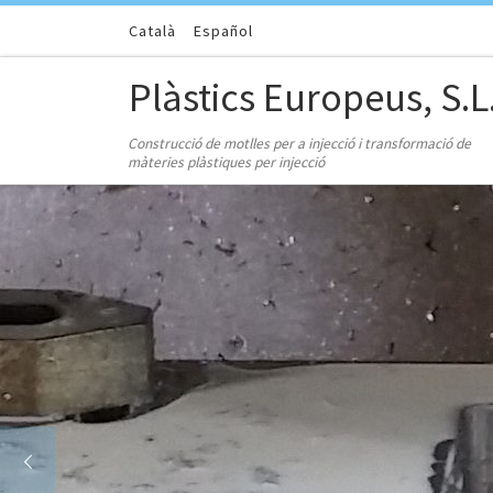
Skip to content
Català
Español
Plàstics Europeus, S.L
Construcció de motlles per a injecció i transformació de
màteries plàstiques per injecció